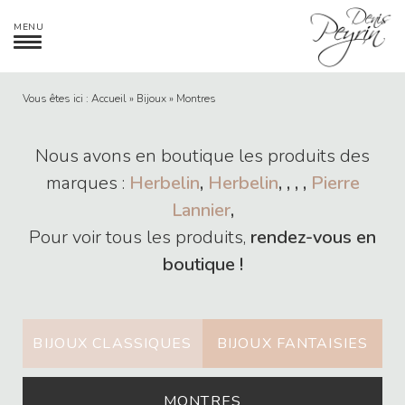
Skip
MENU
to
content
Vous êtes ici :
Accueil
»
Bijoux
» Montres
Nous avons en boutique les produits des
marques :
Herbelin
,
Herbelin
,
,
,
,
Pierre
Lannier
,
Pour voir tous les produits,
rendez-vous en
boutique !
BIJOUX CLASSIQUES
BIJOUX FANTAISIES
MONTRES